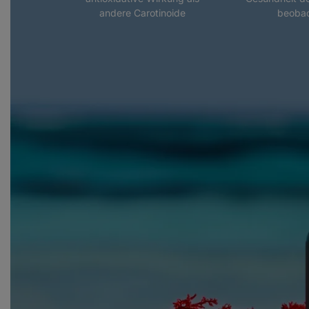
andere Carotinoide
beobac