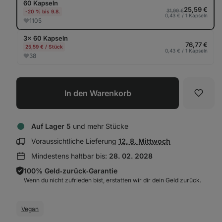
60 Kapseln
anz
25,59 €
31,99 €
-20 % bis 9.8.
0,43 € / 1 Kapseln
1105
3× 60 Kapseln
76,77 €
25,59 € / Stück
0,43 € / 1 Kapseln
38
In den Warenkorb
Favori
Auf Lager 5
und mehr Stücke
Lieferinformationen
Voraussichtliche Lieferung
12. 8. Mittwoch
anzeigen:
Mindestens haltbar bis:
28. 02. 2028
100% Geld‑zurück‑Garantie
Wenn du nicht zufrieden bist, erstatten wir dir dein Geld zurück.
Vegan