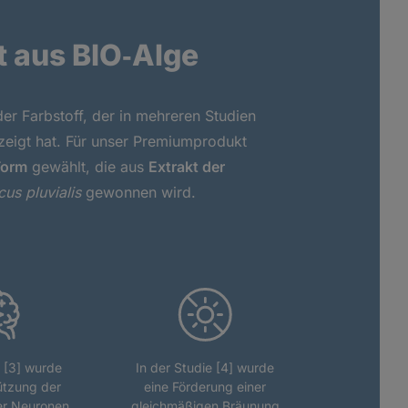
t aus BIO‑Alge
ider Farbstoff, der in mehreren Studien
eigt hat. Für unser Premiumprodukt
Form
gewählt, die aus
Extrakt der
s pluvialis
gewonnen wird.
e [3] wurde
In der Studie [4] wurde
ützung der
eine Förderung einer
er Neuronen
gleichmäßigen Bräunung