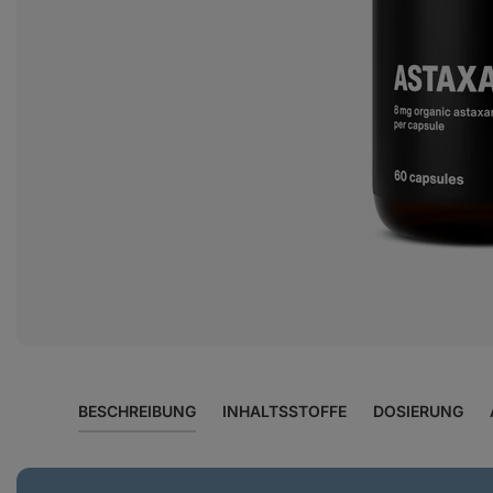
Foto
2
in
der
Galerie
anzeigen
BESCHREIBUNG
INHALTSSTOFFE
DOSIERUNG