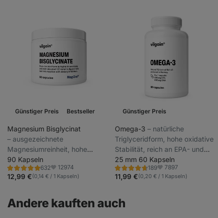
Günstiger Preis
Bestseller
Günstiger Preis
Magnesium Bisglycinat
Omega-3
⁠–⁠ natürliche
⁠–⁠ ausgezeichnete
Triglyceridform, hohe oxidative
Magnesiumreinheit, hohe
Stabilität, reich an EPA- und
Bioverfügbarkeit, trägt zur
90 Kapseln
DHA-ungesättigten Fettsäuren,
25 mm 60 Kapseln
12974
7897
632
189
normalen Funktion der Muskeln
Nahrungsergänzungsmittel
Bewertung
Bewertung
Favoriten
Favoriten
4.9/5,
4.7/5,
12,99 €
11,99 €
(0,14 € / 1 Kapseln)
(0,20 € / 1 Kapseln)
und des Nervensystems bei,
632
189
Rezensionen
Rezensionen
Nahrungsergänzungsmittel
Andere kauften auch