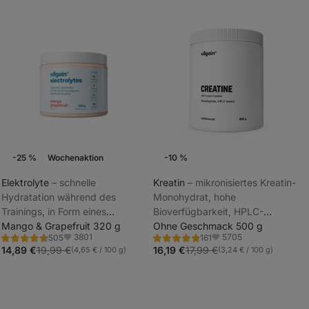
-25 %
Wochenaktion
-10 %
Elektrolyte
⁠–⁠ schnelle
Kreatin
⁠–⁠ mikronisiertes Kreatin-
Hydratation während des
Monohydrat, hohe
_
Trainings, in Form eines
Bioverfügbarkeit, HPLC-
_
löslichen Pulvers mit fruchtigem
Mango & Grapefruit 320 g
getestet, Unterstützung von
Ohne Geschmack 500 g
3801
5705
505
161
Geschmack,
Kraft und Leistung,
Bewertung
Bewertung
Favoriten
Favoriten
4.7/5,
4.8/5,
14,89 €
19,99 €
16,19 €
17,99 €
(4,65 € / 100 g)
(3,24 € / 100 g)
Nahrungsergänzungsmittel
Nahrungsergänzungsmittel
505
161
Rezensionen
Rezensionen