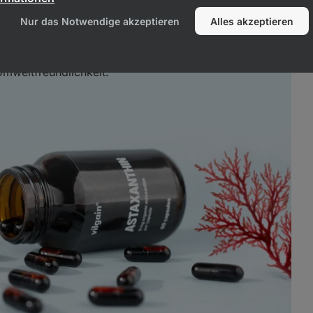
500 mg nativem Olivenöl extra
. Beides
Nur das Notwendige akzeptieren
Alles akzeptieren
ner veganen Zellulosekapsel. Dies
ption und Bioverfügbarkeit
, höchste
Umweltfreundlichkeit.