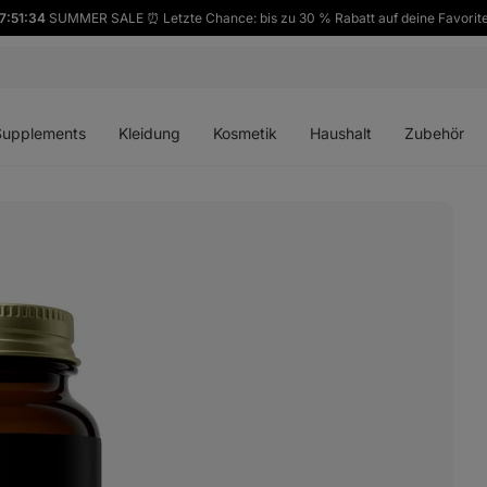
7:51:33
SUMMER SALE ⏰ Letzte Chance: bis zu 30 % Rabatt auf deine Favorit
ü
Menü
Menü
Menü
Menü
en
öffnen
öffnen
öffnen
öffnen
Supplements
Kleidung
Kosmetik
Haushalt
Zubehör