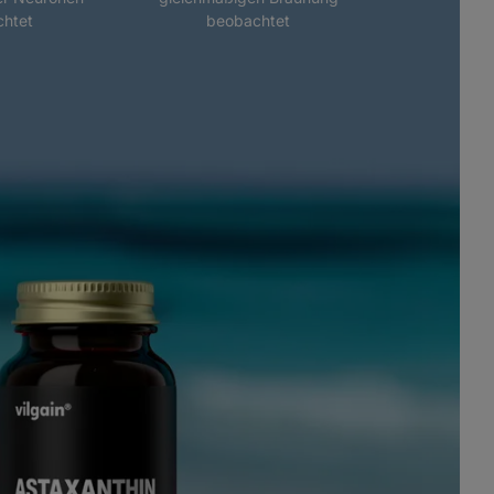
htet
beobachtet