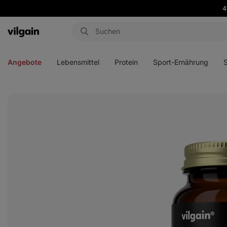
4
Aktin
Menü
Menü
Menü
Men
öffnen
öffnen
öffnen
öffn
Angebote
Lebensmittel
Protein
Sport-Ernährung