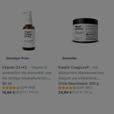
Günstiger Preis
Bestseller
Vitamin D3+K2
⁠–⁠ Vitamin D
Kreatin Creapure®
⁠–⁠ mit
unterstützt die Immunität und
deutschem Markenzeichen,
die richtige Muskelfunktion,
steigert die körperliche
Vitamin K unterstützt die
30 ml
Leistungsfähigkeit bei
Ohne Geschmack 300 g
5568
3853
125
242
richtige Knochenfunktion, 150
aufeinanderfolgenden kurzen
Bewertung
Bewertung
Favoriten
Favoriten
4.9/5,
4.6/5,
14,99 €
24,99 €
(49,97 € / 100 ml)
(8,33 € / 100 g)
Dosen pro Packung, hohe
Intervallen,
125
242
Rezensionen
Rezensionen
Absorption, reine Lösung mit
Nahrungsergänzungsmittel
MCT-Öl