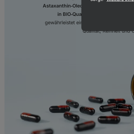
Astaxanthin‑Oleoresin
, ergänzt mit ca.
in BIO‑Qualität
, eingebettet in ei
gewährleistet eine
hervorragende Absor
Qualität, Reinheit und 