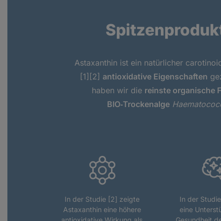
Spitzenproduk
Astaxanthin ist ein natürlicher carotino
[1][2]
antioxidative Eigenschaften
gez
haben wir die
reinste organische 
BIO‑Trockenalge
Haematococcu
In der Studie [2] zeigte
In der Studi
Astaxanthin eine höhere
eine Unterst
antioxidative Wirkung als
Gesundheit d