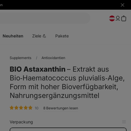
en
Benac
ausbl
Menü
öffnen
Neuheiten
Ziele 💪
Pakete
Supplements
Antioxidantien
BIO Astaxanthin
⁠–⁠ Extrakt aus
Bio‑Haematococcus pluvialis‑Alge,
Form mit hoher Bioverfügbarkeit,
Nahrungsergänzungsmittel
Bewertungen
10
8 Bewertungen lesen
Verpackung
in
Tab