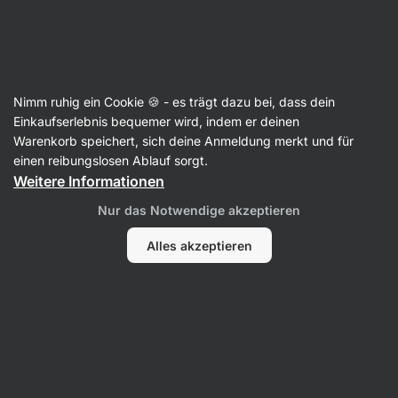
3 Tage verbleibend
SUMMER SALE ⏰ Letzte Chance: bis zu 30 %
Benachrichtigungen
sparen
ausblenden
Aktin
Nimm ruhig ein Cookie 🍪 - es trägt dazu bei, dass dein
Einkaufserlebnis bequemer wird, indem er deinen
Omega 3
Warenkorb speichert, sich deine Anmeldung merkt und für
einen reibungslosen Ablauf sorgt.
Krill-Öl
⁠–⁠ markengeschützte Phospholipid‑Form
Weitere Informationen
von Omega‑3 Superba2, Unterstützung für
Herz, Gelenke und Gehirn,
Nur das Notwendige akzeptieren
Nahrungsergänzungsmittel
Alles akzeptieren
20 Bewertungen lesen
Bewertungen
21