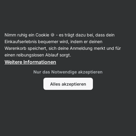
SUMMER SALE ☀️ Entdecke neue Angebote und spare bis zu 30 %
Benachrichtigungen
ausblenden
Aktin
Nimm ruhig ein Cookie 🍪 - es trägt dazu bei, dass dein
Mandelbutter
Einkaufserlebnis bequemer wird, indem er deinen
Warenkorb speichert, sich deine Anmeldung merkt und für
Blanchierte Mandelbutter ⁠–⁠ 1 000 g
⁠–⁠ 100 % aus
einen reibungslosen Ablauf sorgt.
blanchierten Mandeln, samtig‑feine Konsistenz,
Weitere Informationen
reich an Vitaminen, Mineralstoffen und
Nur das Notwendige akzeptieren
Ballaststoffen
Alles akzeptieren
32 Bewertungen lesen
Bewertungen
33