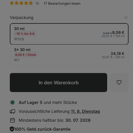
Bewertungen
19
17 Bewertungen lesen
Verpackung
in
Tab
30 ml
anz
8,06 €
9,99 €
-19 % bis 9.8.
26,87 € / 100 ml
506
3× 30 ml
24,18 €
8,06 € / Stück
26,87 € / 100 ml
7
In den Warenkorb
Favori
Auf Lager 5
und mehr Stücke
Lieferinformationen
Voraussichtliche Lieferung
11. 8. Dienstag
anzeigen:
Mindestens haltbar bis:
30. 07. 2028
100% Geld‑zurück‑Garantie