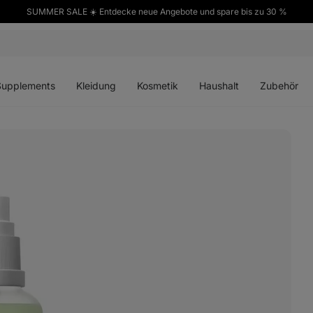
SUMMER SALE ☀️ Entdecke neue Angebote und spare bis zu 30 %
ü
Menü
Menü
Menü
Menü
en
öffnen
öffnen
öffnen
öffnen
Supplements
Kleidung
Kosmetik
Haushalt
Zubehör