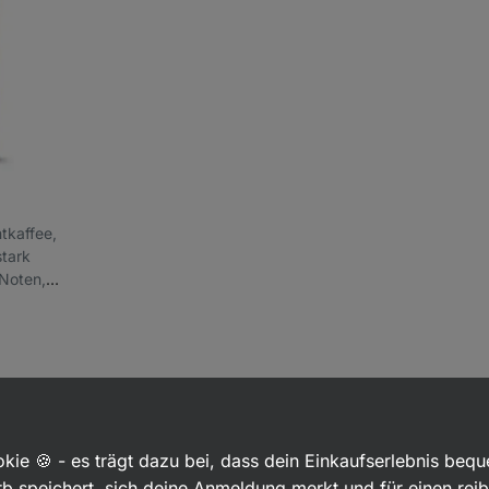
ntkaffee,
stark
Noten,
kie 🍪 - es trägt dazu bei, dass dein Einkaufserlebnis beq
b speichert, sich deine Anmeldung merkt und für einen rei