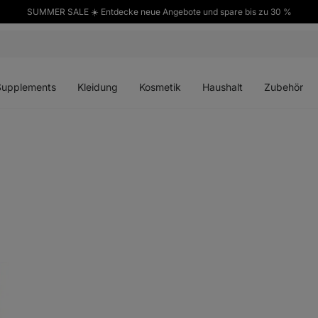
SUMMER SALE ☀️ Entdecke neue Angebote und spare bis zu 30 %
ü
Menü
Menü
Menü
Menü
en
öffnen
öffnen
öffnen
öffnen
Supplements
Kleidung
Kosmetik
Haushalt
Zubehör