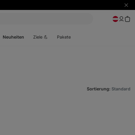
Benac
ausbl
Menü
öffnen
Neuheiten
Ziele 💪
Pakete
Sortierung
:
Standard