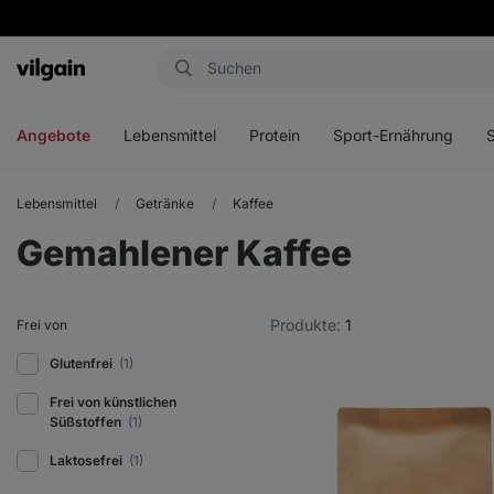
Aktin
Menü
Menü
Menü
Men
öffnen
öffnen
öffnen
öffn
Angebote
Lebensmittel
Protein
Sport-Ernährung
Lebensmittel
Getränke
Kaffee
Gemahlener Kaffee
Produkte:
1
Frei von
Glutenfrei
(1)
Frei von künstlichen
Süßstoffen
(1)
Laktosefrei
(1)