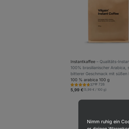
Instantkaffee
⁠–⁠ Qualitäts-Insta
100% brasilianischer Arabica, 
bitterer Geschmack mit süßen 
geringer Säuregehalt
100 % arabica 100 g
726
37
Bewertung
Favoriten
4.6/5,
5,99 €
(5,99 € / 100 g)
37
Rezensionen
Nimm ruhig ein Coo
er deinen Warenkor