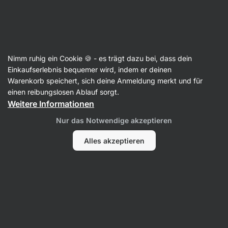
Aktin
Nimm ruhig ein Cookie 🍪 - es trägt dazu bei, dass dein
Einkaufserlebnis bequemer wird, indem er deinen
Robin Vesely
Warenkorb speichert, sich deine Anmeldung merkt und für
einen reibungslosen Ablauf sorgt.
Weitere Informationen
Nur das Notwendige akzeptieren
Alles akzeptieren
Alle
Bewertungen
Bewertungen
Robin Vesely
bewertet das Produkt