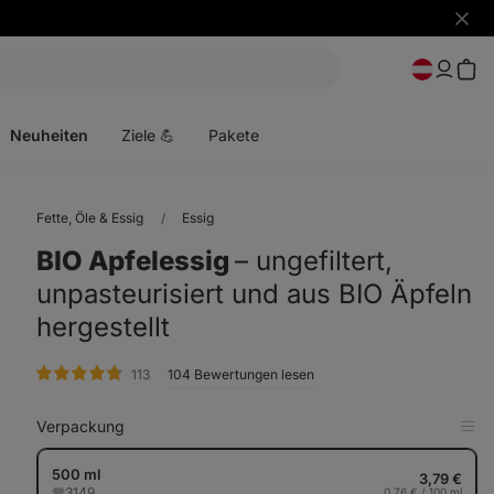
Benac
ausbl
Menü
öffnen
Neuheiten
Ziele 💪
Pakete
Fette, Öle & Essig
Essig
BIO Apfelessig
⁠–⁠ ungefiltert,
unpasteurisiert und aus BIO Äpfeln
hergestellt
Bewertungen
113
104 Bewertungen lesen
Verpackung
in
Tab
anz
500 ml
3,79 €
3149
0,76 € / 100 ml