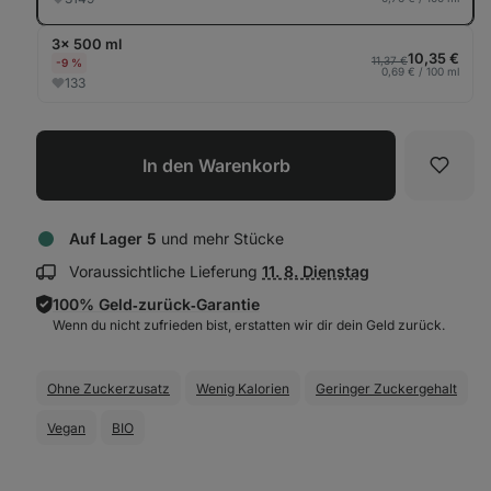
3× 500 ml
10,35 €
11,37 €
-9 %
0,69 € / 100 ml
133
In den Warenkorb
Favori
Auf Lager 5
und mehr Stücke
Lieferinformationen
Voraussichtliche Lieferung
11. 8. Dienstag
anzeigen:
100% Geld‑zurück‑Garantie
Wenn du nicht zufrieden bist, erstatten wir dir dein Geld zurück.
Ohne Zuckerzusatz
Wenig Kalorien
Geringer Zuckergehalt
Vegan
BIO