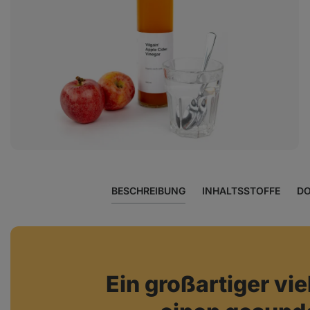
Foto
3
in
der
Galerie
anzeigen
BESCHREIBUNG
INHALTSSTOFFE
DO
Ein großartiger viel