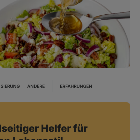
Foto
4
in
der
Galerie
anzeigen
SIERUNG
ANDERE
ERFAHRUNGEN
seitiger Helfer für