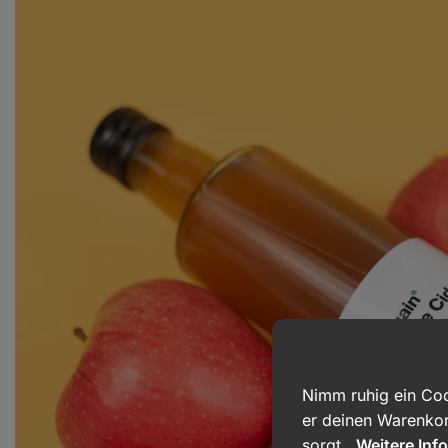
Nimm ruhig ein Coo
er deinen Warenkor
sorgt.
Weitere Inf