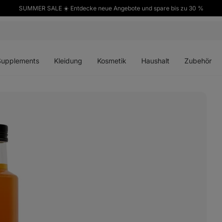
SUMMER SALE ☀️ Entdecke neue Angebote und spare bis zu 30 %
ü
Menü
Menü
Menü
Menü
en
öffnen
öffnen
öffnen
öffnen
Supplements
Kleidung
Kosmetik
Haushalt
Zubehör