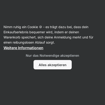
3 Tage verbleibend
SUMMER SALE ⏰ Letzte Chance: bis zu 30 %
Benachrichtigungen
sparen
ausblenden
Aktin
Nimm ruhig ein Cookie 🍪 - es trägt dazu bei, dass dein
Einkaufserlebnis bequemer wird, indem er deinen
Honig
Warenkorb speichert, sich deine Anmeldung merkt und für
einen reibungslosen Ablauf sorgt.
Wildblütenhonig
⁠–⁠ Blütenhonig von einem Imker
Weitere Informationen
aus dem Naturschutzgebiet in Jesenitz
Nur das Notwendige akzeptieren
67 Bewertungen lesen
Bewertungen
77
Alles akzeptieren