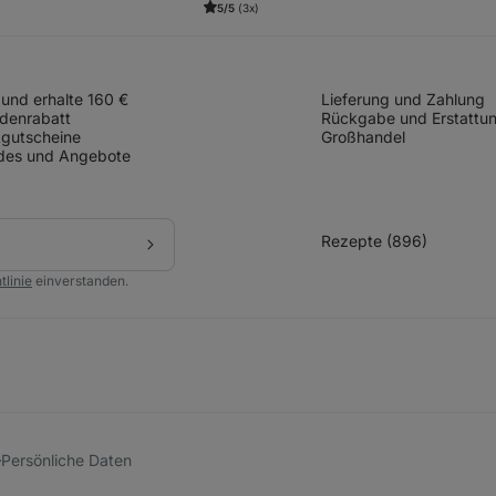
5/5
(3x)
und erhalte 160 €
Lieferung und Zahlung
denrabatt
Rückgabe und Erstattu
gutscheine
Großhandel
des und Angebote
Rezepte (896)
Abonnieren
tlinie
einverstanden.
Persönliche Daten