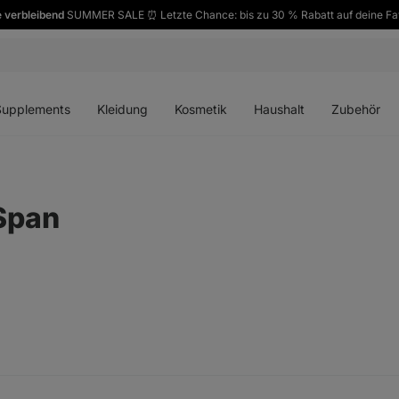
 verbleibend
SUMMER SALE ⏰ Letzte Chance: bis zu 30 % Rabatt auf deine Fa
ü
Menü
Menü
Menü
Menü
en
öffnen
öffnen
öffnen
öffnen
Supplements
Kleidung
Kosmetik
Haushalt
Zubehör
 Span