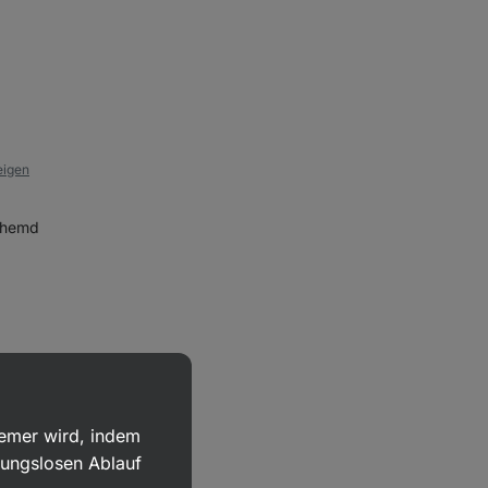
eigen
Produkt
anzeigen
Mask
gshemd
Badge
Tee
eigen
Produkt
anzeigen
uemer wird, indem
Flavour
Zucker
bungslosen Ablauf
Drops