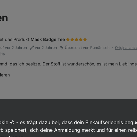
en
et das Produkt
Mask Badge Tee
auf
vor 2 Jahren
vor 2 Jahren
Übersetzt von Rumänisch
Original anz
●
81a
d, das ich besitze. Der Stoff ist wunderschön, es ist mein Lieblin
ieren
lfreich markieren
et das Produkt
Flavour Drops
auf
vor 2 Jahren
vor 2 Jahren
Übersetzt von Rumänisch
Original anz
●
f7
kie 🍪 - es trägt dazu bei, dass dein Einkaufserlebnis beq
ßig süß, es ist sehr gut, ich verwende es in Desserts als Ersatz für 
b speichert, sich deine Anmeldung merkt und für einen rei
ieren