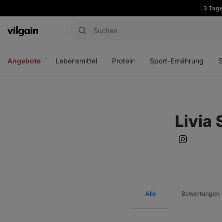
3 Tage
Aktin
Menü
Menü
Menü
Men
öffnen
öffnen
öffnen
öffn
Angebote
Lebensmittel
Protein
Sport-Ernährung
Livia
Alle
Bewertungen