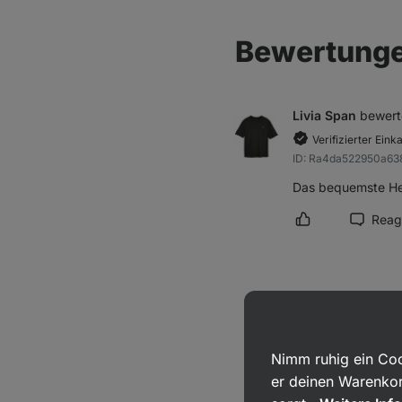
Bewertung
Livia Span
bewert
Verifizierter Eink
ID: Ra4da522950a63
Das bequemste Hem
Reag
Rezension als hi
Livia Span
bewert
Verifizierter Eink
ID: R828718c495e837
Nimm ruhig ein Coo
Es ist nicht übermä
er deinen Warenkor
Reag