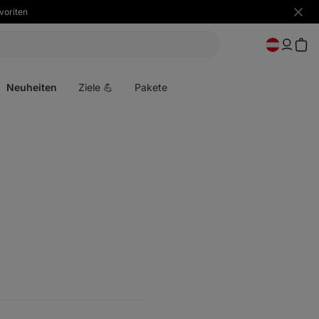
voriten
Benac
ausbl
Menü
öffnen
Neuheiten
Ziele 💪
Pakete