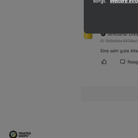
sorgt.
Weitere Inf
Rezension als hi
Livia Span
bewert
Verifizierter Eink
ID: Rb5afabc4409aa
Eine sehr gute Alte
Reag
Rezension als hi