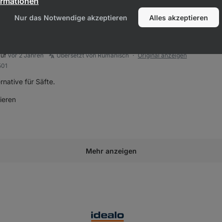
ormationen
lfreich markieren
Nur das Notwendige akzeptieren
Alles akzeptieren
et das Produkt
Clear Whey Isolate
auf
vor 2 Jahren
Übersetzt von Rumänisch
Original anzeigen
●
501
rnative für Säfte.
ieren
lfreich markieren
Mehr anzeigen