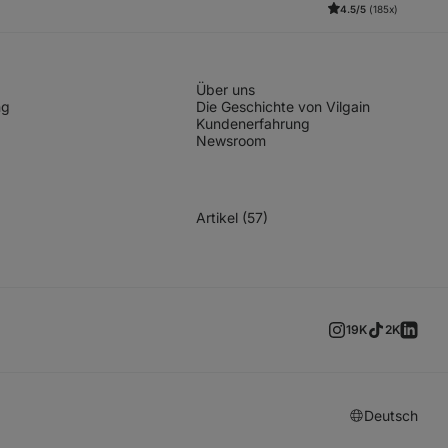
4.5/5
(185x)
Über uns
ng
Die Geschichte von Vilgain
Kundenerfahrung
Newsroom
Artikel (57)
19K
2K
Deutsch