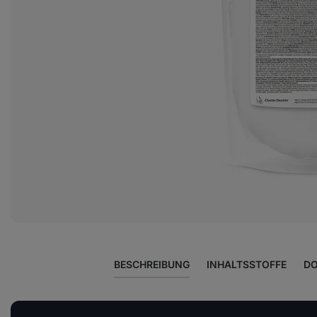
Foto
1
in
der
Galerie
anzeigen
BESCHREIBUNG
INHALTSSTOFFE
DO