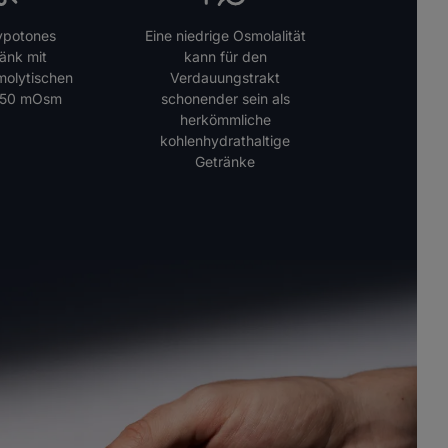
hypotones
Eine niedrige Osmolalität
änk mit
kann für den
molytischen
Verdauungstrakt
150 mOsm
schonender sein als
herkömmliche
kohlenhydrathaltige
Getränke