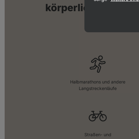
körperliche Aktivitä
70 Minut
Halbmarathons und andere
Langstreckenläufe
Straßen- und