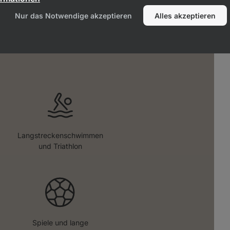
ten, die länger als
Nur das Notwendige akzeptieren
Alles akzeptieren
en dauern
Langstreckenschwimmen
und Triathlon
Spiele und lange