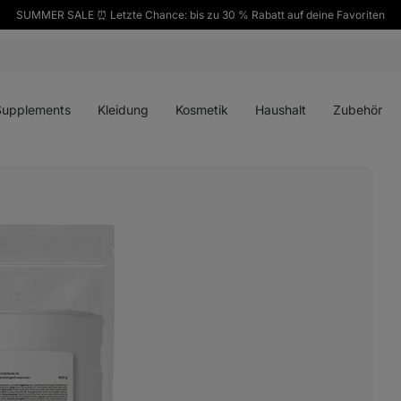
SUMMER SALE ⏰ Letzte Chance: bis zu 30 % Rabatt auf deine Favoriten
ü
Menü
Menü
Menü
Menü
en
öffnen
öffnen
öffnen
öffnen
Supplements
Kleidung
Kosmetik
Haushalt
Zubehör