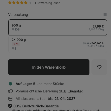
Bewertungen
1
1 Bewertung lesen
Verpackung
in
Tab
anz
900 g
27,99 €
108
3,11 € / 100 g
2× 900 g
52,62 €
55,98 €
-6 %
2,92 € / 100 g
8
In den Warenkorb
Favori
Auf Lager 5
und mehr Stücke
Lieferinformationen
Voraussichtliche Lieferung
11. 8. Dienstag
anzeigen:
Mindestens haltbar bis:
21. 04. 2027
100% Geld‑zurück‑Garantie
Wenn du nicht zufrieden bist, erstatten wir dir dein Geld zurück.