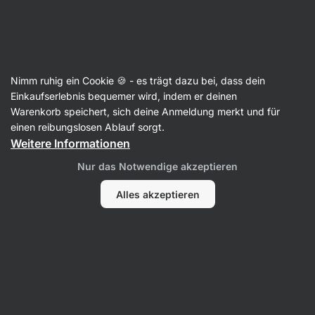
47:41:12
SUMMER SALE ⏰ Letzte Chance: bis zu 30 % sparen
Benachrichtigungen
ausblenden
Aktin
Nimm ruhig ein Cookie 🍪 - es trägt dazu bei, dass dein
Unterwäsche
Einkaufserlebnis bequemer wird, indem er deinen
Warenkorb speichert, sich deine Anmeldung merkt und für
Workout Thong
⁠–⁠ Nahtloser Sport‑Tanga für
einen reibungslosen Ablauf sorgt.
Damen, bequem, atmungsaktiv und rutschfest
Weitere Informationen
161 Bewertungen lesen
Bewertungen
161
Nur das Notwendige akzeptieren
Alles akzeptieren