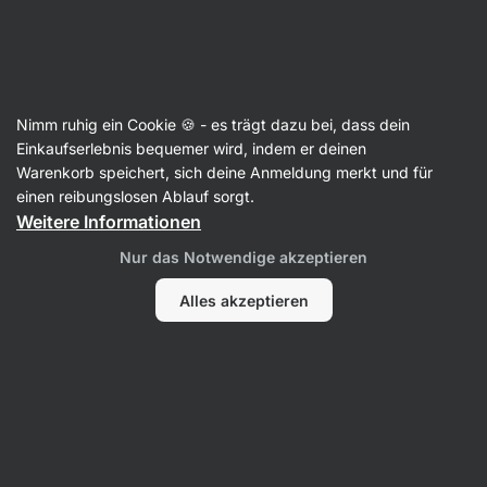
SUMMER SALE ☀️ Entdecke neue Angebote und spare bis zu 30 %
Benachrichtigungen
ausblenden
Aktin
Nimm ruhig ein Cookie 🍪 - es trägt dazu bei, dass dein
T-Shirts & Tops
Einkaufserlebnis bequemer wird, indem er deinen
Warenkorb speichert, sich deine Anmeldung merkt und für
Women's Fitted Logotype Tee ⁠–⁠ Black
einen reibungslosen Ablauf sorgt.
⁠–⁠ Damen‑T‑Shirt mit figurbetontem Schnitt, aus
Weitere Informationen
Baumwolle und Elasthan, mit dezentem
Nur das Notwendige akzeptieren
Vilgain‑Logo auf der Brust
Alles akzeptieren
5 Bewertungen lesen
Bewertungen
4