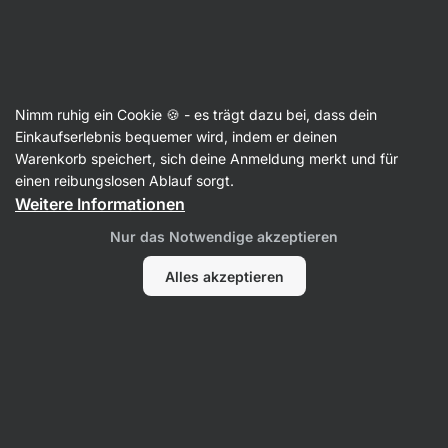
19:10:10
SUMMER SALE ⏰ Letzte Chance: bis zu 30 % sparen
Benachrichtigungen
ausblenden
Aktin
Nimm ruhig ein Cookie 🍪 - es trägt dazu bei, dass dein
Thunfisch
Einkaufserlebnis bequemer wird, indem er deinen
Warenkorb speichert, sich deine Anmeldung merkt und für
Thunfisch im eigenen Saft
⁠–⁠ handverarbeiteter
einen reibungslosen Ablauf sorgt.
Thunfisch im eigenen Saft aus nachhaltiger
Weitere Informationen
Fischerei
Nur das Notwendige akzeptieren
342 Bewertungen lesen
Bewertungen
402
Alles akzeptieren