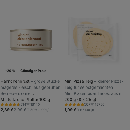
-20 %
Günstiger Preis
Bestseller
Wochenaktion
Hähnchenbrust
⁠–⁠ große Stücke
Mini Pizza Teig
⁠–⁠ kleiner Pizza-
mageres Fleisch, aus geprüften
Teig für selbstgemachten
_
Betrieben, ohne
Mini‑Pizzen oder Tacos, aus nur
_
Konservierungsstoffe
Mit Salz und Pfeffer 100 g
4 natürlichen Zutaten
200 g (8 x 25 g)
18140
18736
514
507
Bewertung
Bewertung
Favoriten
Favoriten
4.8/5,
5.0/5,
2,39 €
2,99 €
1,99 €
(2,39 € / 100 g)
(1 € / 100 g)
514
507
Rezensionen
Rezensionen