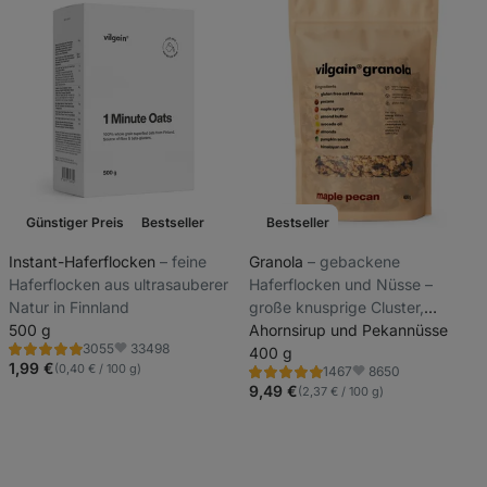
Günstiger Preis
Bestseller
Bestseller
Instant-Haferflocken
⁠–⁠ feine
Granola
⁠–⁠ gebackene
Haferflocken aus ultrasauberer
Haferflocken und Nüsse –
Natur in Finnland
große knusprige Cluster,
500 g
handverarbeitet in kleinen
Ahornsirup und Pekannüsse
33498
3055
Chargen für maximale Frische,
400 g
Bewertung
Favoriten
4.9/5,
1,99 €
(0,40 € / 100 g)
8650
1467
gluten- und zuckerfrei
Bewertung
Favoriten
3055
4.8/5,
9,49 €
(2,37 € / 100 g)
Rezensionen
1467
Rezensionen