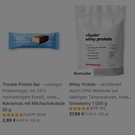
Bestseller
Trouble Protein Bar
⁠–⁠ cremiger
Whey Protein
⁠–⁠ ultrafiltriert
Proteinriegel, mit 29%
durch CFM-Methode bei
hochwertigem Eiweiß, ohne
niedrigen Temperaturen, hoher
Konservierungs- und Farbstoffe
Kokosnuss mit Milchschokolade
Protein- und BCAA-Gehalt,
Strawberry 1 000 g
740
161
55 g
gesüßt mit Steviolglykosiden
Bewertung
Favoriten
4.5/5,
37,99 €
(3,80 € / 100 g)
19109
2345
Bewertung
Favoriten
161
4.8/5,
2,69 €
(4,89 € / 100 g)
Rezensionen
2345
Rezensionen