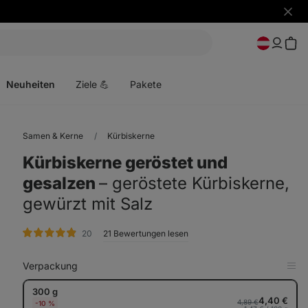
Benac
ausbl
Menü
öffnen
Neuheiten
Ziele 💪
Pakete
Samen & Kerne
Kürbiskerne
Kürbiskerne geröstet und
gesalzen
⁠–⁠ geröstete Kürbiskerne,
gewürzt mit Salz
Bewertungen
20
21 Bewertungen lesen
Verpackung
in
Tab
300 g
anz
4,40 €
4,89 €
-10 %