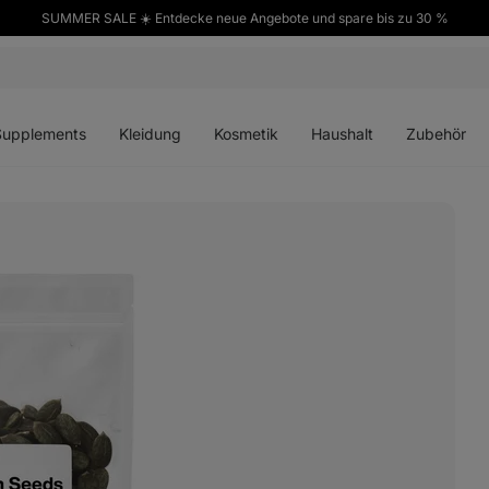
SUMMER SALE ☀️ Entdecke neue Angebote und spare bis zu 30 %
ü
Menü
Menü
Menü
Menü
en
öffnen
öffnen
öffnen
öffnen
Supplements
Kleidung
Kosmetik
Haushalt
Zubehör