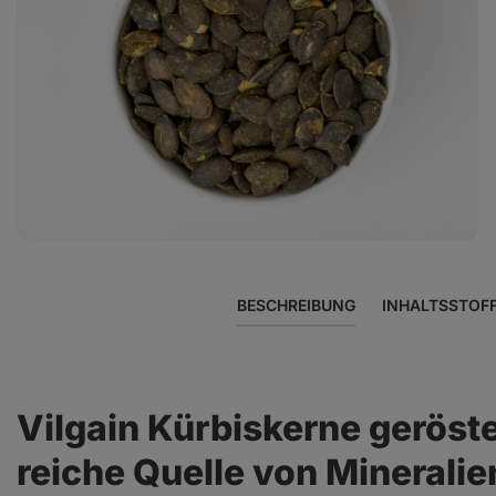
Foto
2
in
der
Galerie
anzeigen
BESCHREIBUNG
INHALTSSTOF
Vilgain Kürbiskerne geröste
reiche Quelle von Mineralie