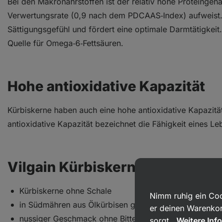
Bei den Makronährstoffen ist der relativ hohe Proteingeha
Verwertungsrate (0,9 nach dem PDCAAS‑Index) aufweist. D
Sättigungsgefühl und fördert eine optimale Darmtätigkeit
Quelle für Omega‑6‑Fettsäuren.
Hohe antioxidative Kapazität
Kürbiskerne haben auch eine hohe antioxidative Kapazität,
antioxidative Kapazität bezeichnet die Fähigkeit eines Le
Vilgain Kürbiskerne geröstet u
Kürbiskerne ohne Schale
Nimm ruhig ein Coo
in Südmähren aus Ölkürbisen geerntet
er deinen Warenkor
nussiger Geschmack ohne Bitterkeit
sorgt.
Weitere Inf