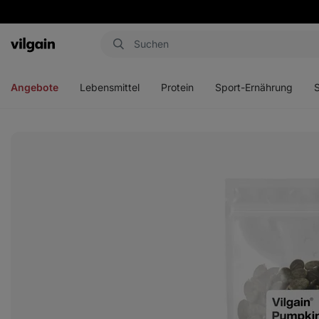
Aktin
Menü
Menü
Menü
Men
öffnen
öffnen
öffnen
öffn
Angebote
Lebensmittel
Protein
Sport-Ernährung