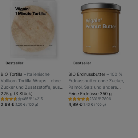
Bestseller
Bestseller
BIO Tortilla
⁠–⁠ Italienische
BIO Erdnussbutter
⁠–⁠ 100 %
Vollkorn-Tortilla-Wraps – ohne
Erdnussbutter ohne Zucker,
_
Zucker und Zusatzstoffe, aus
Palmöl, Salz und andere
_
nur 6 natürlichen Zutaten
225 g (3 Stück)
Zusatzstoffe
Feine Erdnüsse 350 g
14215
7806
485
2331
Bewertung
Bewertung
Favoriten
Favoriten
3.8/5,
4.8/5,
2,69 €
4,99 €
(1,20 € / 100 g)
(1,43 € / 100 g)
485
2331
Rezensionen
Rezensionen