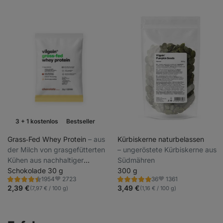
3 + 1 kostenlos
Bestseller
Wochenaktion
Grass‑Fed Whey Protein
⁠–⁠ aus
Kürbiskerne naturbelassen
der Milch von grasgefütterten
⁠–⁠ ungeröstete Kürbiskerne aus
Kühen aus nachhaltiger
Südmähren
Haltung, mit Stevia gesüßt,
Schokolade 30 g
300 g
2723
1361
1954
36
ultrafiltriert bei niedrigen
Bewertung
Bewertung
Favoriten
Favoriten
4.4/5,
4.9/5,
2,39 €
3,49 €
(7,97 € / 100 g)
(1,16 € / 100 g)
Temperaturen
1954
36
Rezensionen
Rezensionen