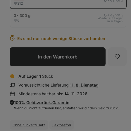
1,47 € / 100 g
312
3× 300 g
1,47 € / 100 g
Wieder auf Lager
6
in 4 Tagen
Es sind nur noch wenige Stücke vorhanden
In den Warenkorb
Favori
Auf Lager 1
Stück
Lieferinformationen
Voraussichtliche Lieferung
11. 8. Dienstag
anzeigen:
Mindestens haltbar bis:
14. 11. 2026
100% Geld‑zurück‑Garantie
Wenn du nicht zufrieden bist, erstatten wir dir dein Geld zurück.
Ohne Zuckerzusatz
Laktosefrei