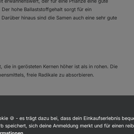
lt erwähnenswert, der für eine Pflanze eine gute
er hohe Ballaststoffgehalt sorgt für ein
. Darüber hinaus sind die Samen auch eine sehr gute
 die in gerösteten Kernen höher ist als in rohen. Die
bensmittels, freie Radikale zu absorbieren.
nd gesalzen in Punkten:
kie 🍪 - es trägt dazu bei, dass dein Einkaufserlebnis beq
b speichert, sich deine Anmeldung merkt und für einen rei
ormationen