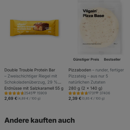
Günstiger Preis
Bestseller
Double Trouble Protein Bar
Pizzaboden
⁠–⁠ runder, fertiger
⁠–⁠ Zweischichtiger Riegel mit
Pizzateig – aus nur 5
Schokoladenüberzug, 29 %
natürlichen Zutaten
hochwertiges Eiweiß, ohne
Erdnüsse mit Salzkaramell 55 g
280 g (2 x 140 g)
15909
37406
2545
1731
Konservierungsstoffe und
Bewertung
Bewertung
Favoriten
Favoriten
4.7/5,
4.8/5,
2,69 €
2,39 €
(4,89 € / 100 g)
(0,85 € / 100 g)
Farbstoffe
2545
1731
Rezensionen
Rezensionen
Andere kauften auch