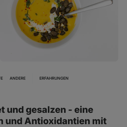
Foto
3
in
der
Galerie
anzeigen
FE
ANDERE
ERFAHRUNGEN
t und gesalzen - eine
n und Antioxidantien mit