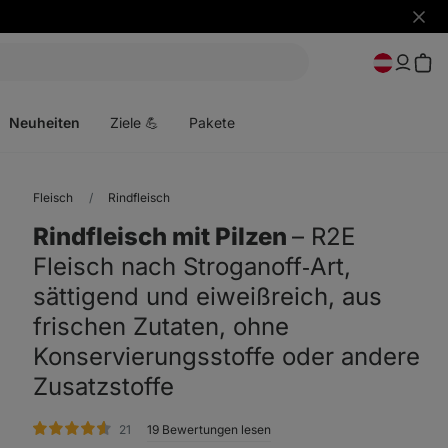
Benac
ausbl
Menü
öffnen
Neuheiten
Ziele 💪
Pakete
Fleisch
Rindfleisch
Rindfleisch mit Pilzen
⁠–⁠ R2E
Fleisch nach Stroganoff‑Art,
sättigend und eiweißreich, aus
frischen Zutaten, ohne
Konservierungsstoffe oder andere
Zusatzstoffe
Bewertungen
21
19 Bewertungen lesen