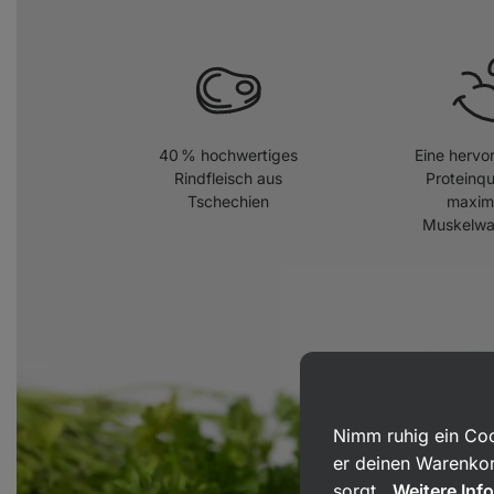
40 % hochwertiges
Eine hervo
Rindfleisch aus
Proteinqu
Tschechien
maxim
Muskelw
Nimm ruhig ein Coo
er deinen Warenkor
sorgt.
Weitere Inf