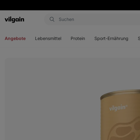
Aktin
Menü
Menü
Menü
Men
öffnen
öffnen
öffnen
öffn
Angebote
Lebensmittel
Protein
Sport-Ernährung