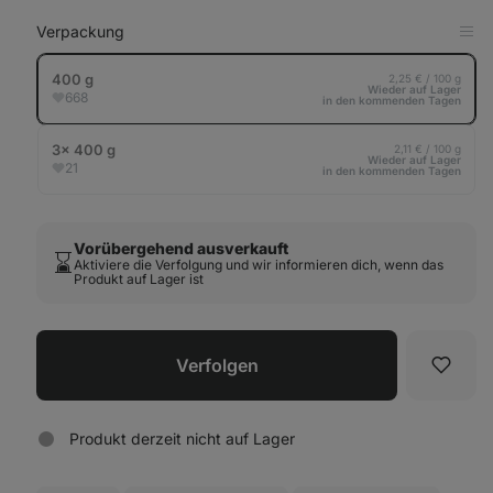
Verpackung
in
Tab
anz
400 g
2,25 € / 100 g
Wieder auf Lager
668
in den kommenden Tagen
3× 400 g
2,11 € / 100 g
Wieder auf Lager
21
in den kommenden Tagen
Vorübergehend ausverkauft
⌛️
Aktiviere die Verfolgung und wir informieren dich, wenn das
Produkt auf Lager ist
Verfolgen
Favori
Produkt derzeit nicht auf Lager