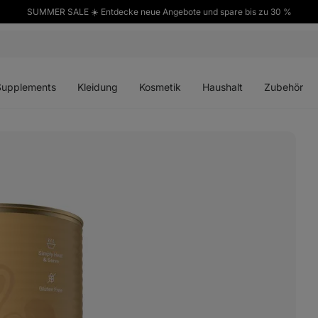
SUMMER SALE ☀️ Entdecke neue Angebote und spare bis zu 30 %
ü
Menü
Menü
Menü
Menü
en
öffnen
öffnen
öffnen
öffnen
Supplements
Kleidung
Kosmetik
Haushalt
Zubehör