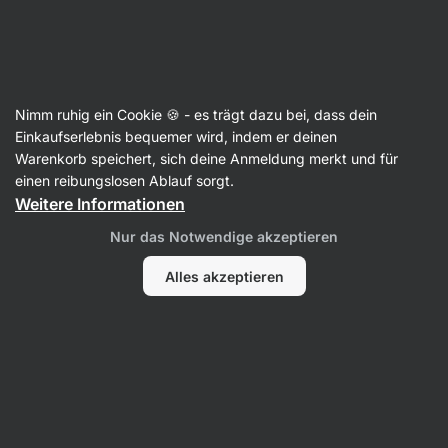
SUMMER SALE ☀️ Entdecke neue Angebote und spare bis zu 30 %
Benachrichtigungen
ausblenden
Aktin
Nimm ruhig ein Cookie 🍪 - es trägt dazu bei, dass dein
Für Tabletten
Einkaufserlebnis bequemer wird, indem er deinen
Warenkorb speichert, sich deine Anmeldung merkt und für
Pillendose
⁠–⁠ eleganter und kompakter
einen reibungslosen Ablauf sorgt.
Tabletten- und Kapselhalter mit
Weitere Informationen
Sicherheitsverschluss, ideal für unterwegs
Nur das Notwendige akzeptieren
43 Bewertungen lesen
Bewertungen
45
Alles akzeptieren