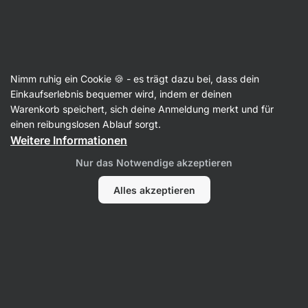
16:54:23
SUMMER SALE ⏰ Letzte Chance: bis zu 30 % sparen
Benachrichtigungen
ausblenden
Aktin
Nimm ruhig ein Cookie 🍪 - es trägt dazu bei, dass dein
Kalzium
Einkaufserlebnis bequemer wird, indem er deinen
Warenkorb speichert, sich deine Anmeldung merkt und für
Kalzium+Vitamin D3
⁠–⁠ für die Erhaltung
einen reibungslosen Ablauf sorgt.
normaler Knochen und Zähne, eine gut
Weitere Informationen
absorbierbare Form von Calcium, in pflanzlichen
Nur das Notwendige akzeptieren
Kapseln
Alles akzeptieren
6 Bewertungen lesen
Bewertungen
6