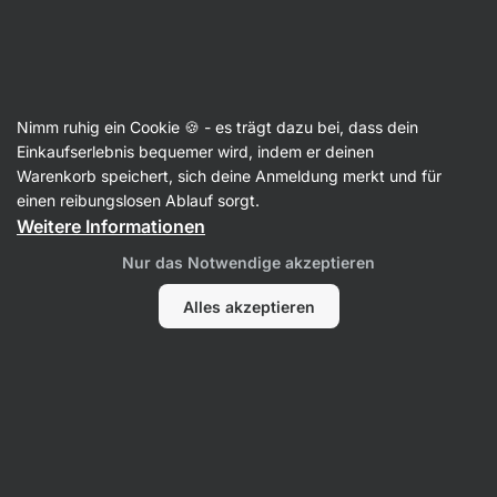
🔥 Dein Weekly Deal: Sichere dir bis zu 25 % Rabatt
Benachrichtigungen
ausblenden
Aktin
Nimm ruhig ein Cookie 🍪 - es trägt dazu bei, dass dein
Unterstützung der Verdauung
Einkaufserlebnis bequemer wird, indem er deinen
Warenkorb speichert, sich deine Anmeldung merkt und für
Grass-Fed Colostrum
⁠–⁠ lyophilisiertes Pulver
einen reibungslosen Ablauf sorgt.
aus der Erstmilch von Kühen, mind. 30 %
Weitere Informationen
Immunglobulin IgG, Nahrungsergänzungsmittel
Nur das Notwendige akzeptieren
Alles akzeptieren
Foto