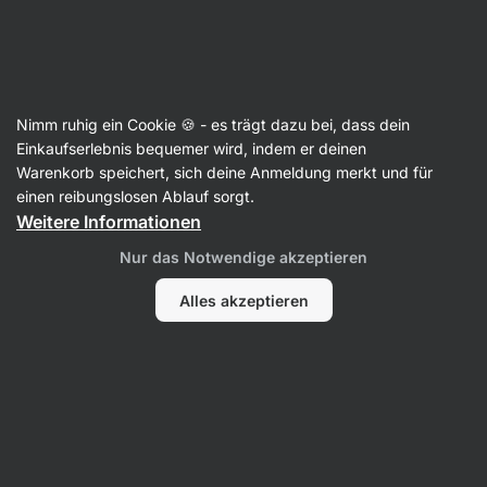
25:18:55
SUMMER SALE ⏰ Letzte Chance: bis zu 30 % sparen
Benachrichtigungen
ausblenden
Aktin
Nimm ruhig ein Cookie 🍪 - es trägt dazu bei, dass dein
Basmati-Reis
Einkaufserlebnis bequemer wird, indem er deinen
Warenkorb speichert, sich deine Anmeldung merkt und für
BIO Weißer Basmati Reis
⁠–⁠ weißer Reis mit
einen reibungslosen Ablauf sorgt.
leicht nussigem Geschmack
Weitere Informationen
27 Bewertungen lesen
Bewertungen
29
Nur das Notwendige akzeptieren
Alles akzeptieren
Foto