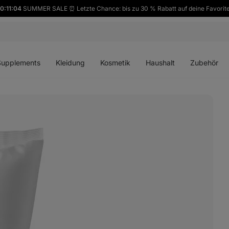
0:11:03
SUMMER SALE ⏰ Letzte Chance: bis zu 30 % Rabatt auf deine Favorit
ü
Menü
Menü
Menü
Menü
en
öffnen
öffnen
öffnen
öffnen
Supplements
Kleidung
Kosmetik
Haushalt
Zubehör