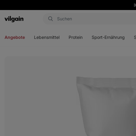
3
Aktin
Menü
Menü
Menü
Men
öffnen
öffnen
öffnen
öffn
Angebote
Lebensmittel
Protein
Sport-Ernährung