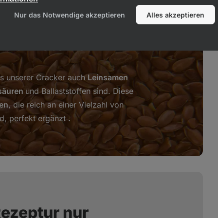
Nur das Notwendige akzeptieren
Alles akzeptieren
einem hohen Gehalt
n Nährstoffen
is unserer Cracker auch
Leinsamen
säuren
und Ballaststoffen sind. Diese
en
, die reich an einer Vielzahl von
d, perfekt ergänzt
.
Rezeptur nur