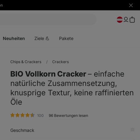
en
Benac
ausbl
Menü
öffnen
Neuheiten
Ziele 💪
Pakete
Chips & Crackers
Crackers
BIO Vollkorn Cracker
⁠–⁠ einfache
natürliche Zusammensetzung,
knusprige Textur, keine raffinierten
Öle
Bewertungen
100
96 Bewertungen lesen
Geschmack
in
Tab