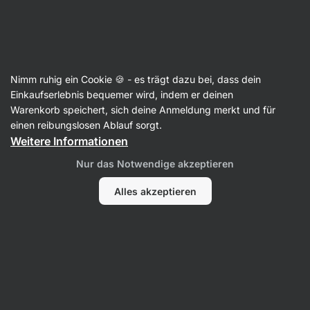
24:18:19
SUMMER SALE ⏰ Letzte Chance: bis zu 30 % sparen
Benachrichtigungen
ausblenden
Aktin
Nimm ruhig ein Cookie 🍪 - es trägt dazu bei, dass dein
Frühstücksbrei
Einkaufserlebnis bequemer wird, indem er deinen
Warenkorb speichert, sich deine Anmeldung merkt und für
BIO Sorghumbrei
⁠–⁠ Sorghumbrei ohne Zucker in
einen reibungslosen Ablauf sorgt.
wenigen Minuten fertig
Weitere Informationen
25 Bewertungen lesen
Bewertungen
35
Nur das Notwendige akzeptieren
Alles akzeptieren
Foto