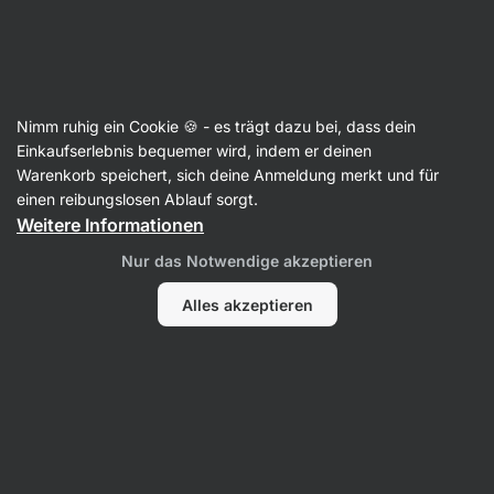
SUMMER SALE ☀️ Entdecke neue Angebote und spare bis zu 30 %
Benachrichtigungen
ausblenden
Aktin
Nimm ruhig ein Cookie 🍪 - es trägt dazu bei, dass dein
Hülsenfrüchte
Einkaufserlebnis bequemer wird, indem er deinen
Warenkorb speichert, sich deine Anmeldung merkt und für
BIO Schwarze Bohnen in Salzlake
⁠–⁠ sterilisiert,
einen reibungslosen Ablauf sorgt.
Quelle pflanzlichen Eiweißes, reich an
Weitere Informationen
Ballaststoffen, nur Bohnen, Wasser und Salz
Nur das Notwendige akzeptieren
66 Bewertungen lesen
Bewertungen
90
Alles akzeptieren