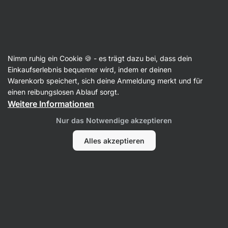
Aktin
Koch- und Backmischungen
Nimm ruhig ein Cookie 🍪 - es trägt dazu bei, dass dein
Suppen-Mischungen
Einkaufserlebnis bequemer wird, indem er deinen
Warenkorb speichert, sich deine Anmeldung merkt und für
einen reibungslosen Ablauf sorgt.
Weitere Informationen
Filter
Nur das Notwendige akzeptieren
Produkte:
3
Sortierung
:
Standard
Alles akzeptieren