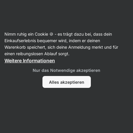
Aktin
Fisch & Meeresfrüchte
Nimm ruhig ein Cookie 🍪 - es trägt dazu bei, dass dein
Sardinen
Einkaufserlebnis bequemer wird, indem er deinen
Warenkorb speichert, sich deine Anmeldung merkt und für
einen reibungslosen Ablauf sorgt.
Weitere Informationen
Filter
Nur das Notwendige akzeptieren
Produkte:
5
Sortierung
:
Standard
Alles akzeptieren